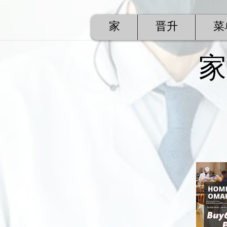
家
晋升
菜
家