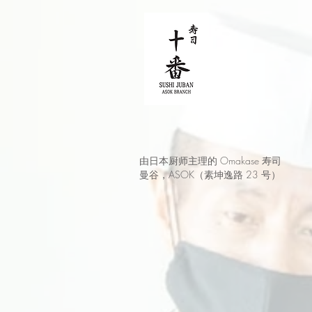
由日本厨师主理的 Omakase 寿司
曼谷，ASOK（素坤逸路 23 号）