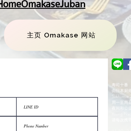
omeOmakaseJuban
主页 Omakase 网站
寿司十番
由日本厨
Sukhumvit
周一至周五
夜间和公
Young Pl
请每次携