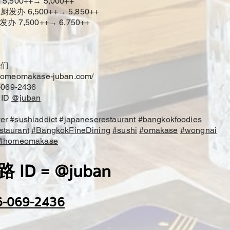
500++→ 5,000++
办 6,500++→ 5,850++
办 7,500++→ 6,750++
。
我们
.homeomakase-juban.com/
069-2436
 ID
@juban
er
#sushiaddict
#japaneserestaurant
#bangkokfoodies
taurant
#BangkokFineDining
#sushi
#omakase
#wongnai
#homeomakase
 ID = @juban
6-069-2436