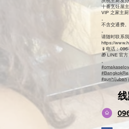
庆祝主厨发办 5,
十番烹饪屋主厨发
VIP 之家主厨发
。
不含交通费
。
请随时联系
https://www
📱电话：096-
🎁 LINE 官方
。
#omakaselov
#BangkokRes
#sushijuban
线路
09