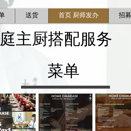
单
送货
首页 厨师发办
招
庭主厨搭配服务
菜单