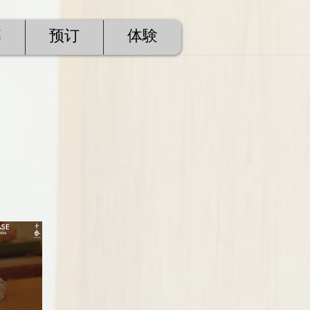
募
预订
体験