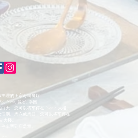
师主理的正宗寿司餐厅
 23, Asok, 曼谷, 泰国
白天，您可以将车停在 Nar Z 大楼。
众假期、周六或周日，您可以将车停在
ace 大楼。
带停车票到店盖章。