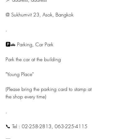
@ Sukhumvit 23, Asok, Bangkok
.
🅿️🚗 Parking, Car Park
Park the car at the building
"Young Place"
(Please bring the parking card to stamp at 
the shop every time)
.
📞 Tel : 02-258-2813, 063-225-4115