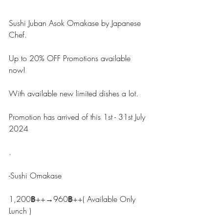
Sushi Juban Asok Omakase by Japanese 
Chef.
Up to 20% OFF Promotions available 
now!
With available new limited dishes a lot.
Promotion has arrived of this 1st - 31st July 
2024
.
-Sushi Omakase
1,200฿++→960฿++( Available Only 
Lunch )