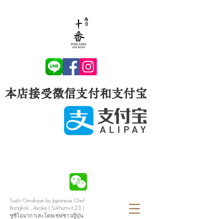
本店接受微信支付和支付宝
Sushi Omakase by Japanese Chef
Bangkok , Asoke ( Sukhumvit 23 )
ซูชิโอมากาเสะโดยเชฟชาวญี่ปุ่น