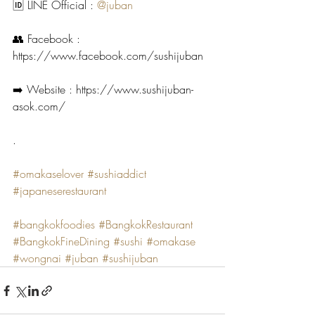
🆔 LINE Official : 
@juban
👥 Facebook : 
https://www.facebook.com/sushijuban
➡️ Website : 
https://www.sushijuban-
asok.com/
.
#omakaselover
#sushiaddict
#japaneserestaurant
#bangkokfoodies
#BangkokRestaurant
#BangkokFineDining
#sushi
#omakase
#wongnai
#juban
#sushijuban