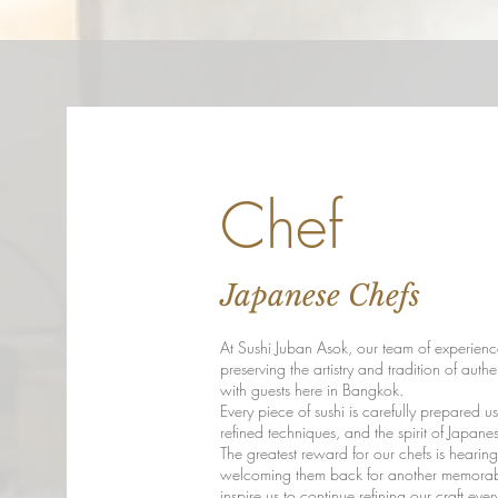
Chef
Japanese Chefs
At Sushi Juban Asok, our team of experienc
preserving the artistry and tradition of auth
with guests here in Bangkok.
Every piece of sushi is carefully prepared 
refined techniques, and the spirit of Japanes
The greatest reward for our chefs is hearin
welcoming them back for another memorab
inspire us to continue refining our craft ever