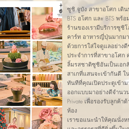
​ซูชิ จูบัง สาขาอโศก เ
BTS อโศก และ BTS พร้อ
ร้านของเรามีบริการซูช
คาร์ท อาหารญี่ปุ่นมากม
ด้วยการใส่ใจดูแลอย่างดีข
ประจำการที่สาขาอโศก คุ
ลิ้มรสชาติซูชิอันเป็นเอ
สาเกที่แสนจะเข้ากันดี ใ
ทันทีที่คุณเปิดประตูเข้าม
ออกแบบมาอย่างดีจำนวน 17
Private เพื่อรองรับลูกค้
ห้อง
เราขอแนะนำให้คุณนั่งหน
และอรรถรสที่ดียิ่งขึ้น