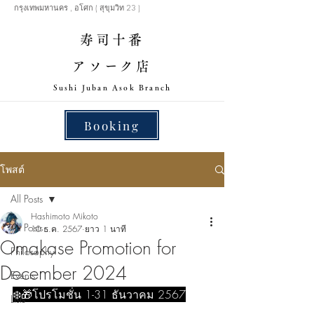
กรุงเทพมหานคร , อโศก ( สุขุมวิท 23 )
寿司十番
アソーク店
​Sushi Juban Asok Branch
Booking
โพสต์
All Posts
Hashimoto Mikoto
All Posts
10 ธ.ค. 2567
ยาว 1 นาที
Omakase Promotion for
Philosophy
December 2024
Events
❄️🎁โปรโมชั่น 1-31 ธันวาคม 2567
Lists