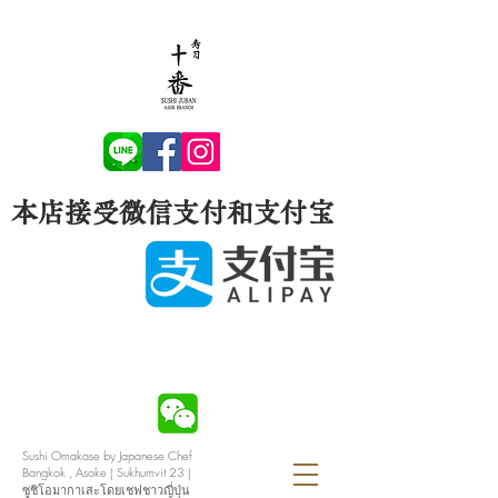
本店接受微信支付和支付宝
Sushi Omakase by Japanese Chef
Bangkok , Asoke ( Sukhumvit 23 )
ซูชิโอมากาเสะโดยเชฟชาวญี่ปุ่น