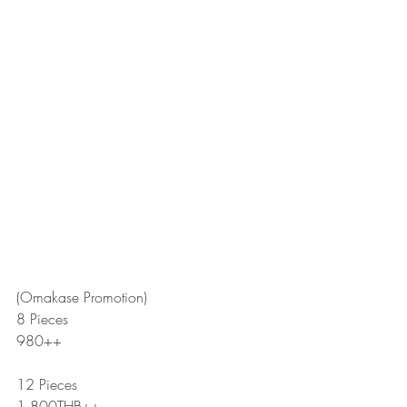
(Omakase Promotion)
8 Pieces
980++
12 Pieces
1,800THB++