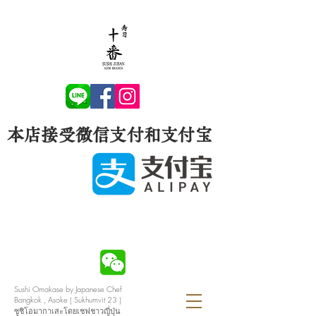
本店接受微信支付和支付宝
Sushi Omakase by Japanese Chef
Bangkok , Asoke ( Sukhumvit 23 )
ซูชิโอมากาเสะโดยเชฟชาวญี่ปุ่น