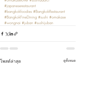
#omakaselover
#sushiaddict
#japaneserestaurant
#bangkokfoodies
#BangkokRestaurant
#BangkokFineDining
#sushi
#omakase
#wongnai
#juban
#sushijuban
โพสต์ล่าสุด
ดูทั้งหมด