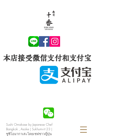
本店接受微信支付和支付宝
Sushi Omakase by Japanese Chef
Bangkok , Asoke ( Sukhumvit 23 )
ซูชิโอมากาเสะโดยเชฟชาวญี่ปุ่น