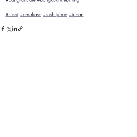
#sushi
#omakase
#sushijuban
#juban
โพสต์ล่าสุด
ดูทั้งหมด